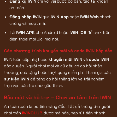
Đăng ký IWIN
chỉ với vài bước cơ bản, tạo tài khoản
an toàn.
Đăng nhập IWIN
qua
IWIN App
hoặc
IWIN Web
nhanh
chóng và mượt mà.
Tải
IWIN APK
cho Android hoặc
IWIN iOS
để chơi trên
điện thoại mọi lúc, mọi nơi.
Các chương trình khuyến mãi và code IWIN hấp dẫn
IWIN luôn cập nhật các
khuyến mãi IWIN
và
code IWIN
độc quyền. Người chơi mới và cũ đều có cơ hội nhận
thưởng, quà tặng hoặc lượt quay miễn phí. Tham gia các
sự kiện IWIN
để tăng cơ hội thắng lớn và trải nghiệm
trọn vẹn các trò chơi yêu thích.
Bảo mật và hỗ trợ – Chơi an tâm trên IWIN
An toàn luôn là ưu tiên hàng đầu. Tất cả thông tin người
chơi trên
IWINCLUB
được mã hóa, nạp rút tiền nhanh