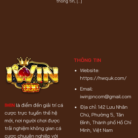
thông tin, [...]
THÔNG TIN
Website:
https://hwq.uk.com/
Email:
iwinjpncom@gmail.com
IWIN
là điểm đến giải trí cá
Địa chỉ: 142 Lưu Nhân
cược trực tuyến thế hệ
Chú, Phường 5, Tân
mới, nơi người chơi được
Bình, Thành phố Hồ Chí
trải nghiệm không gian cá
Minh, Việt Nam
cược chuyên nghiệp với