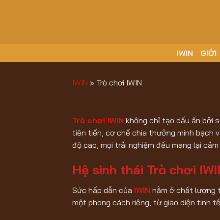
Bỏ
qua
nội
dung
IWIN
GIỚI
IWIN
»
Trò chơi IWIN
Trò chơi IWIN
không chỉ tạo dấu ấn bởi s
tiên tiến, cơ chế chia thưởng minh bạch v
độ cao, mọi trải nghiệm đều mang lại cảm
Hệ sinh thái Trò chơi IW
Sức hấp dẫn của
IWIN
nằm ở chất lượng t
một phong cách riêng, từ giao diện tinh 