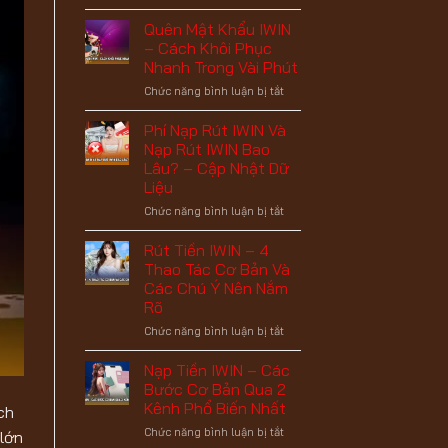
Bảo
Mật
Quên Mật Khẩu IWIN
Tài
– Cách Khôi Phục
Khoản
Nhanh Trong Vài Phút
&
ở
Chức năng bình luận bị tắt
Xác
Quên
Minh
Mật
Tài
Phí Nạp Rút IWIN Và
Khẩu
Khoản
Nạp Rút IWIN Bao
IWIN
IWIN
Lâu? – Cập Nhật Dữ
–
–
Liệu
Cách
Dữ
Khôi
Liệu
ở
Chức năng bình luận bị tắt
Phục
Nắm
Phí
Nhanh
Rõ
Nạp
Rút Tiền IWIN – 4
Trong
Rút
Thao Tác Cơ Bản Và
Vài
IWIN
Các Chú Ý Nên Nắm
Phút
Và
Rõ
Nạp
Rút
ở
Chức năng bình luận bị tắt
IWIN
Rút
Bao
Tiền
Nạp Tiền IWIN – Các
Lâu?
IWIN
Bước Cơ Bản Qua 2
–
–
Kênh Phổ Biến Nhất
ch
Cập
4
Nhật
ở
Chức năng bình luận bị tắt
Thao
 lớn
Dữ
Nạp