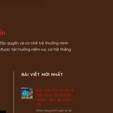
ốn
e độc quyền và cơ chế trả thưởng minh
 được tận hưởng niềm vui, cơ hội thắng
BÀI VIẾT MỚI NHẤT
Bảo Mật Tài Khoản &
Xác Minh Tài Khoản
IWIN – Dữ Liệu Nắm
Rõ
ở
Chức năng bình luận bị tắt