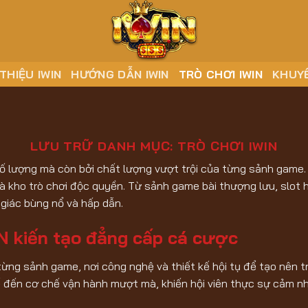
 THIỆU IWIN
HƯỚNG DẪN IWIN
TRÒ CHƠI IWIN
KHUYẾ
LƯU TRỮ DANH MỤC:
TRÒ CHƠI IWIN
ố lượng mà còn bởi chất lượng vượt trội của từng sảnh game. 
à kho trò chơi độc quyền. Từ sảnh game bài thượng lưu, slot h
 giác bùng nổ và hấp dẫn.
IN kiến tạo đẳng cấp cá cược
ừng sảnh game, nơi công nghệ và thiết kế hội tụ để tạo nên t
tế đến cơ chế vận hành mượt mà, khiến hội viên thực sự cảm nh