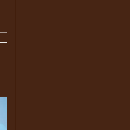
Tác
Liệu
Tiền
Cơ
IWIN
Bản
–
Và
Các
Các
Bước
Chú
Cơ
Ý
Bản
Nên
Qua
Nắm
2
Rõ
Kênh
Phổ
Biến
Nhất