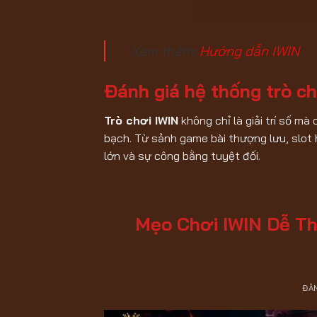
Xem thêm:
Hướng dẫn IWIN
Đánh giá hệ thống trò ch
Trò chơi IWIN
không chỉ là giải trí số m
bạch. Từ sảnh game bài thượng lưu, slot 
lớn và sự công bằng tuyệt đối.
Mẹo Chơi IWIN Dễ T
ĐĂ