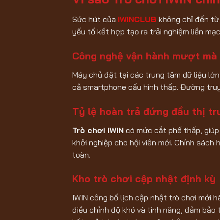
Sức hút của
IWINCLUB
không chỉ đến từ 
yếu tố kết hợp tạo ra trải nghiệm liền mạc
Công nghệ vận hành mượt mà
Máy chủ đặt tại các trung tâm dữ liệu lớn
cả smartphone cấu hình thấp. Đường truyề
Tỷ lệ hoàn trả đứng đầu thị t
Trò chơi IWIN
có mức cắt phế thấp, giúp 
khởi nghiệp cho hội viên mới. Chính sác
toàn.
Kho trò chơi cập nhật định kỳ
IWIN công bố lịch cập nhật trò chơi mới 
điều chỉnh độ khó và tính năng, đảm bảo 