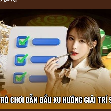
 cược thủ.